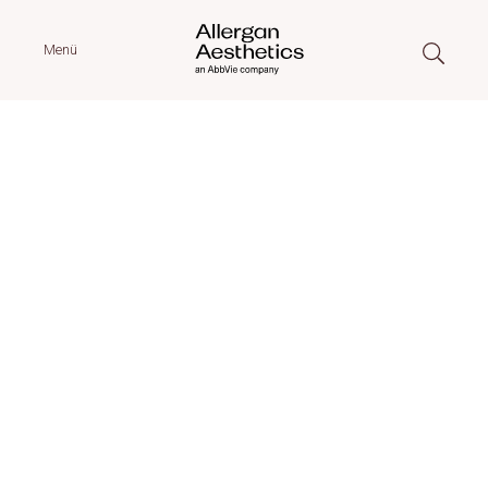
Menü
Allergan
Aesthetics
Empowering confidence