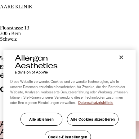
AARE KLINIK
Florastrasse 13
3005 Bern
Schweiz
+41 31 333 01 07
post@aareklinik.ch
www.aareklinik.ch
Diese Website verwendet Cookies und verwandte Technologien, wie in
Clinic Finder Schweiz
unserer Datenschutzrichtlinie beschrieben, für Zwecke, die den Betrieb der
Website, Analysen, verbesserte Benutzererfahrung oder Werbung umfassen
können. Sie können unserer Verwendung dieser Technologien zustimmen
oder Ihre eigenen Einstellungen verwalten.
Datenschutzrichtlinie
Alle ablehnen
Alle Cookies akzeptieren
Cookie-Einstellungen