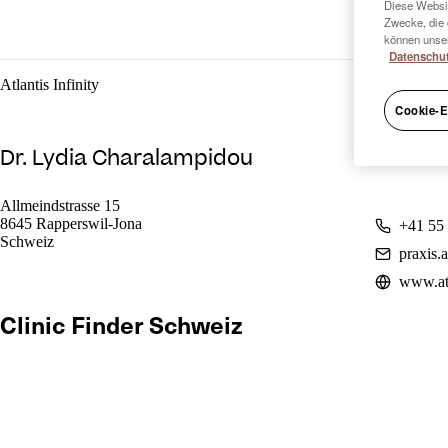
Diese Websit
Zwecke, die 
können unser
Datenschut
Atlantis Infinity
Cookie-E
Dr. Lydia Charalampidou
Allmeindstrasse 15
8645 Rapperswil-Jona
+41 55
Schweiz
praxis.
www.atl
Clinic Finder Schweiz