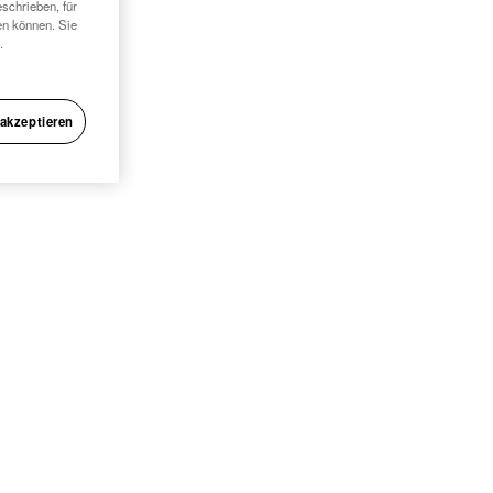
schrieben, für
en können. Sie
.
 akzeptieren