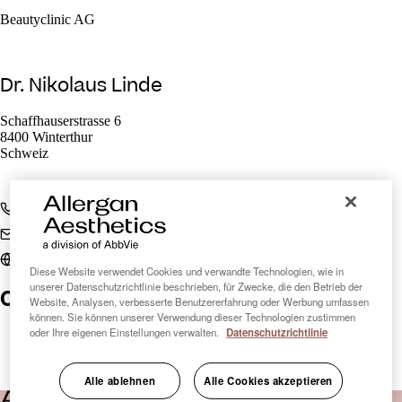
Beautyclinic AG
Dr. Nikolaus Linde
Schaffhauserstrasse 6
8400 Winterthur
Schweiz
+410844446688
info@beautyclinic.ch
www.beautyclinic.ch
Diese Website verwendet Cookies und verwandte Technologien, wie in
unserer Datenschutzrichtlinie beschrieben, für Zwecke, die den Betrieb der
Clinic Finder Schweiz
Website, Analysen, verbesserte Benutzererfahrung oder Werbung umfassen
können. Sie können unserer Verwendung dieser Technologien zustimmen
oder Ihre eigenen Einstellungen verwalten.
Datenschutzrichtlinie
Alle ablehnen
Alle Cookies akzeptieren