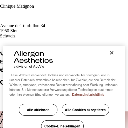
Clinique Matignon
Avenue de Tourbillon 34
1950 Sion
Schweiz
+41 27 322 28 73
sion@cliniquematignon.ch
cliniquematignon.ch
Diese Website verwendet Cookies und verwandte Technologien, wie in
Clinic Finder Schweiz
unserer Datenschutzrichtlinie beschrieben, für Zwecke, die den Betrieb der
Website, Analysen, verbesserte Benutzererfahrung oder Werbung umfassen
können. Sie können unserer Verwendung dieser Technologien zustimmen
oder Ihre eigenen Einstellungen verwalten.
Datenschutzrichtlinie
Alle ablehnen
Alle Cookies akzeptieren
Cookie-Einstellungen