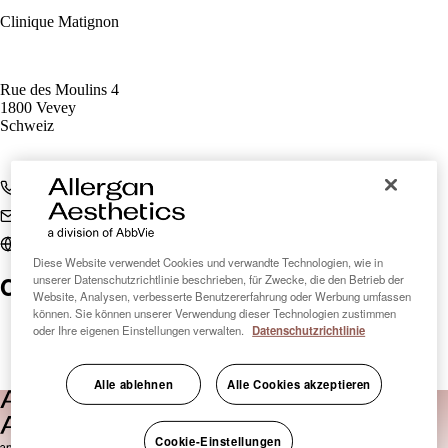
Clinique Matignon
Rue des Moulins 4
1800 Vevey
Schweiz
+41 21 963 96 31
vevey@cliniquematignon.ch
cliniquematignon.ch
Diese Website verwendet Cookies und verwandte Technologien, wie in
Clinic Finder Schweiz
unserer Datenschutzrichtlinie beschrieben, für Zwecke, die den Betrieb der
Website, Analysen, verbesserte Benutzererfahrung oder Werbung umfassen
können. Sie können unserer Verwendung dieser Technologien zustimmen
oder Ihre eigenen Einstellungen verwalten.
Datenschutzrichtlinie
Alle ablehnen
Alle Cookies akzeptieren
Cookie-Einstellungen