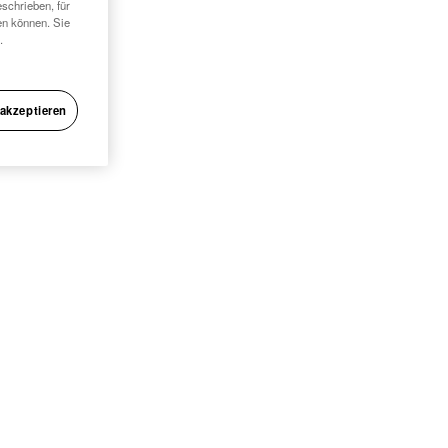
schrieben, für
en können. Sie
.
 akzeptieren