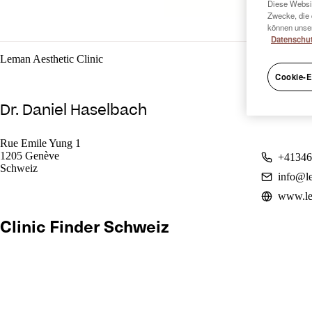
Diese Websit
Zwecke, die 
können unser
Datenschut
Leman Aesthetic Clinic
Cookie-E
Dr. Daniel Haselbach
Rue Emile Yung 1
1205 Genève
+41346
Schweiz
info@le
www.le
Clinic Finder Schweiz