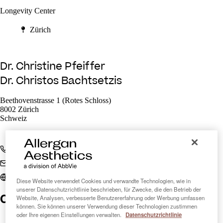
Longevity Center
Zürich
Dr. Christine Pfeiffer
Dr. Christos Bachtsetzis
Beethovenstrasse 1 (Rotes Schloss)
8002 Zürich
Schweiz
+41 43 243 04 59
zurich@longevity-center.eu
longevity-center.eu
Diese Website verwendet Cookies und verwandte Technologien, wie in
unserer Datenschutzrichtlinie beschrieben, für Zwecke, die den Betrieb der
Clinic Finder Schweiz
Website, Analysen, verbesserte Benutzererfahrung oder Werbung umfassen
können. Sie können unserer Verwendung dieser Technologien zustimmen
oder Ihre eigenen Einstellungen verwalten.
Datenschutzrichtlinie