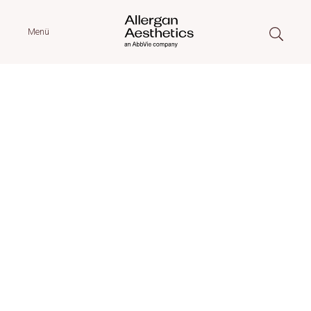
Menü
Allergan
Aesthetics
Empowering confidence