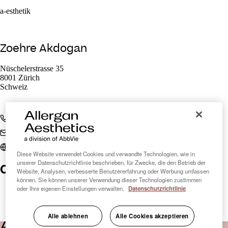
a-esthetik
Zoehre Akdogan
Nüschelerstrasse 35
8001 Zürich
Schweiz
+41 44 545 29 99
info@a-esthetik.ch
a-esthetik.ch
Diese Website verwendet Cookies und verwandte Technologien, wie in
unserer Datenschutzrichtlinie beschrieben, für Zwecke, die den Betrieb der
Clinic Finder Schweiz
Website, Analysen, verbesserte Benutzererfahrung oder Werbung umfassen
können. Sie können unserer Verwendung dieser Technologien zustimmen
oder Ihre eigenen Einstellungen verwalten.
Datenschutzrichtlinie
Alle ablehnen
Alle Cookies akzeptieren