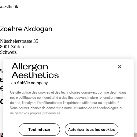
a-esthetik
Zoehre Akdogan
Nüschelerstrasse 35
8001 Zürich
Schweiz
+41 44 545 29 99
info@a-esthetik.ch
a-esthetik.ch
Ce site utilise des cookies et des technologies connexes, comme décrit dans
notre politique de confidentialité à des fins pouvant inclure le fonctionnement
Clinic Finder Suisse
du site, l'analyse, l'amélioration de l'expérience utilisateur ou la publicité.
Vous pouvez choisir de consentir à notre utilisation de ces technologies ou
de gérer vos propres préférences.
Tout refuser
Autoriser tous les cookies