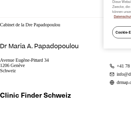
Diese Websit
Zwecke, die 
können unser
Datenschut
Cabinet de la Dre Papadopoulou
Cookie-E
Dr Maria A. Papadopoulou
Avenue Eugène-Pittard 34
1206 Genève
+41 78
Schweiz
info@d
drmap.
Clinic Finder Schweiz