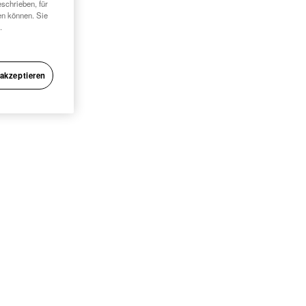
schrieben, für
en können. Sie
.
 akzeptieren