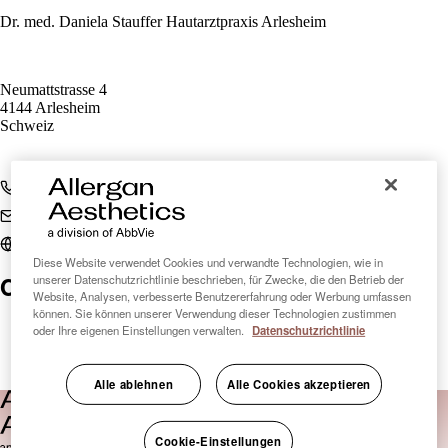
Dr. med. Daniela Stauffer Hautarztpraxis Arlesheim
Neumattstrasse 4
4144 Arlesheim
Schweiz
+41 61 702 07 70
d.stauffer@hin.ch
www.dr-stauffer.ch
Diese Website verwendet Cookies und verwandte Technologien, wie in
Clinic Finder Schweiz
unserer Datenschutzrichtlinie beschrieben, für Zwecke, die den Betrieb der
Website, Analysen, verbesserte Benutzererfahrung oder Werbung umfassen
können. Sie können unserer Verwendung dieser Technologien zustimmen
oder Ihre eigenen Einstellungen verwalten.
Datenschutzrichtlinie
Alle ablehnen
Alle Cookies akzeptieren
Cookie-Einstellungen