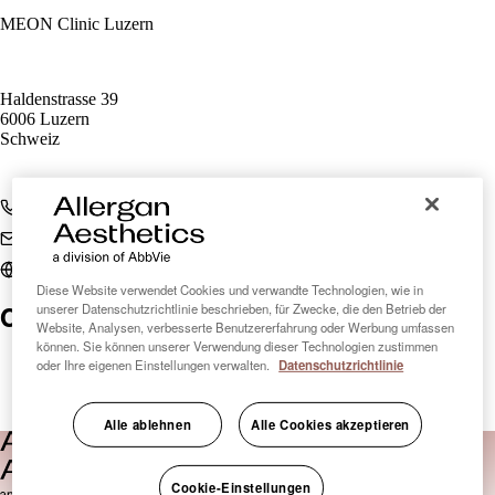
MEON Clinic Luzern
Haldenstrasse 39
6006 Luzern
Schweiz
+41 41 266 03 03
info@meon.ch
www.meon.ch
Diese Website verwendet Cookies und verwandte Technologien, wie in
Clinic Finder Schweiz
unserer Datenschutzrichtlinie beschrieben, für Zwecke, die den Betrieb der
Website, Analysen, verbesserte Benutzererfahrung oder Werbung umfassen
können. Sie können unserer Verwendung dieser Technologien zustimmen
oder Ihre eigenen Einstellungen verwalten.
Datenschutzrichtlinie
Alle ablehnen
Alle Cookies akzeptieren
Cookie-Einstellungen