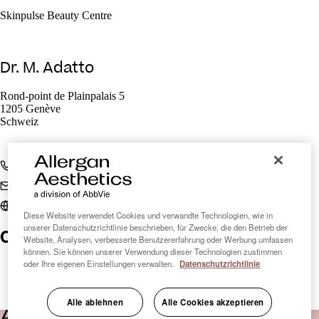
Skinpulse Beauty Centre
Dr. M. Adatto
Rond-point de Plainpalais 5
1205 Genève
Schweiz
+41 22 807 27 72
beauty@skinpulse.ch
skinpulse.ch/skinpulse-beaute
Diese Website verwendet Cookies und verwandte Technologien, wie in
unserer Datenschutzrichtlinie beschrieben, für Zwecke, die den Betrieb der
Clinic Finder Schweiz
Website, Analysen, verbesserte Benutzererfahrung oder Werbung umfassen
können. Sie können unserer Verwendung dieser Technologien zustimmen
oder Ihre eigenen Einstellungen verwalten.
Datenschutzrichtlinie
Alle ablehnen
Alle Cookies akzeptieren