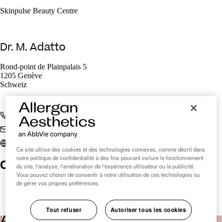
Skinpulse Beauty Centre
Dr. M. Adatto
Rond-point de Plainpalais 5
1205 Genève
Schweiz
+41 22 807 27 72
beauty@skinpulse.ch
skinpulse.ch/skinpulse-beaute
Ce site utilise des cookies et des technologies connexes, comme décrit dans
notre politique de confidentialité à des fins pouvant inclure le fonctionnement
Clinic Finder Suisse
du site, l'analyse, l'amélioration de l'expérience utilisateur ou la publicité.
Vous pouvez choisir de consentir à notre utilisation de ces technologies ou
de gérer vos propres préférences.
Tout refuser
Autoriser tous les cookies