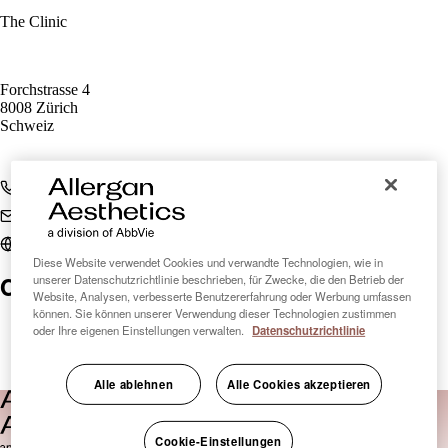
The Clinic
Forchstrasse 4
8008 Zürich
Schweiz
+41 44 380 14 00
praxis@the-clinic.ch
www.the-clinic.ch
Diese Website verwendet Cookies und verwandte Technologien, wie in
Clinic Finder Schweiz
unserer Datenschutzrichtlinie beschrieben, für Zwecke, die den Betrieb der
Website, Analysen, verbesserte Benutzererfahrung oder Werbung umfassen
können. Sie können unserer Verwendung dieser Technologien zustimmen
oder Ihre eigenen Einstellungen verwalten.
Datenschutzrichtlinie
Alle ablehnen
Alle Cookies akzeptieren
Cookie-Einstellungen