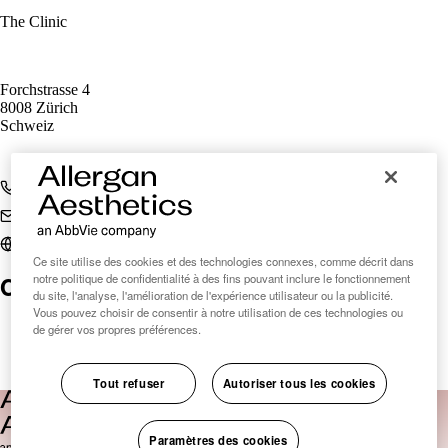
The Clinic
Forchstrasse 4
8008 Zürich
Schweiz
+41 44 380 14 00
praxis@the-clinic.ch
www.the-clinic.ch
Ce site utilise des cookies et des technologies connexes, comme décrit dans
Clinic Finder Suisse
notre politique de confidentialité à des fins pouvant inclure le fonctionnement
du site, l'analyse, l'amélioration de l'expérience utilisateur ou la publicité.
Vous pouvez choisir de consentir à notre utilisation de ces technologies ou
de gérer vos propres préférences.
Tout refuser
Autoriser tous les cookies
Paramètres des cookies