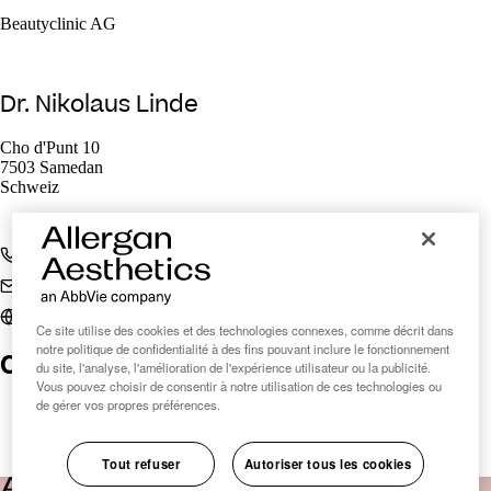
Beautyclinic AG
Dr. Nikolaus Linde
Cho d'Punt 10
7503 Samedan
Schweiz
+410844446688
info@beautyclinic.ch
www.beautyclinic.ch
Ce site utilise des cookies et des technologies connexes, comme décrit dans
notre politique de confidentialité à des fins pouvant inclure le fonctionnement
Clinic Finder Suisse
du site, l'analyse, l'amélioration de l'expérience utilisateur ou la publicité.
Vous pouvez choisir de consentir à notre utilisation de ces technologies ou
de gérer vos propres préférences.
Tout refuser
Autoriser tous les cookies