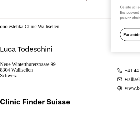
Ce site utili
fins pouvant 
pouvez chois
ono estetika Clinic Wallisellen
Paramètr
Luca Todeschini
Neue Winterthurerstrasse 99
8304 Wallisellen
+41 44
Schweiz
wallise
www.be
Clinic Finder Suisse