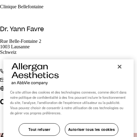
Clinique Bellefontaine
Dr. Yann Favre
Rue Belle-Fontaine 2
1003 Lausanne
Schweiz
+41 21 601 33 33
info@belle-fontaine.ch
www.belle-fontaine.ch
Ce site utilise des cookies et des technologies connexes, comme décrit dans
notre politique de confidentialité à des fins pouvant inclure le fonctionnement
Clinic Finder Suisse
du site, l'analyse, l'amélioration de l'expérience utilisateur ou la publicité.
Vous pouvez choisir de consentir à notre utilisation de ces technologies ou
de gérer vos propres préférences.
Tout refuser
Autoriser tous les cookies