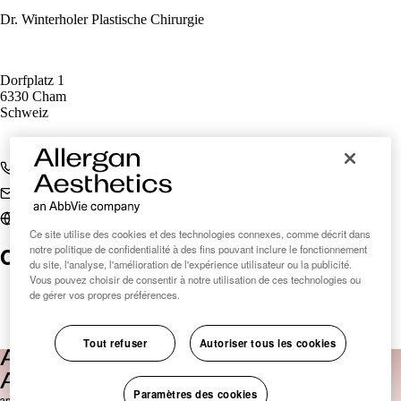
Dr. Winterholer Plastische Chirurgie
Dorfplatz 1
6330 Cham
Schweiz
+41 41 419 03 03
gyn-zentrum@hin.ch
winterholer.ch
Ce site utilise des cookies et des technologies connexes, comme décrit dans
Clinic Finder Suisse
notre politique de confidentialité à des fins pouvant inclure le fonctionnement
du site, l'analyse, l'amélioration de l'expérience utilisateur ou la publicité.
Vous pouvez choisir de consentir à notre utilisation de ces technologies ou
de gérer vos propres préférences.
Tout refuser
Autoriser tous les cookies
Paramètres des cookies