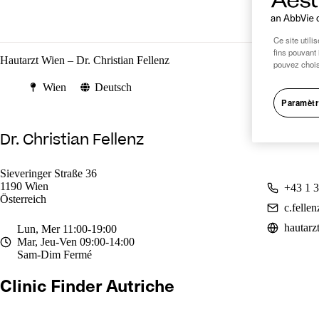
Ce site utili
fins pouvant 
Hautarzt Wien – Dr. Christian Fellenz
pouvez chois
Wien
Deutsch
Paramètr
Dr. Christian Fellenz
Sieveringer Straße 36
1190 Wien
+43 1 
Österreich
c.felle
hautarzt
Lun, Mer
11:00-19:00
Mar, Jeu-Ven
09:00-14:00
Sam-Dim
Fermé
Clinic Finder Autriche