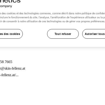
se des cookies et des technologies connexes, comme décrit dans notre politique de confident
inclure le fonctionnement du site, l'analyse, l'amélioration de l'expérience utilisateur ou la 
ir de consentir à notre utilisation de ces technologies ou de gérer vos propres préférences
es des cookies
Tout refuser
Autoriser tous
358 7665
nz@skin-fellenz.at
-fellenz.at/...