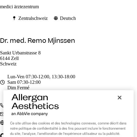
medici ärztezentrum
Zentralschweiz
Deutsch
Dr. med. Remo Mjinssen
Sankt Urbanstrasse 8
6144 Zell
Schweiz
Lun-Ven
07:30-12:00, 13:30-18:00
Sam
07:30-12:00
Dim
Fermé
+41 41 989 70 70
medici.zell@hin.ch
medici-zell.ch
Ce site utilise des cookies et des technologies connexes, comme décrit dans
notre politique de confidentialité à des fins pouvant inclure le fonctionnement
Clinic Finder Suisse
du site, l'analyse, l'amélioration de l'expérience utilisateur ou la publicité.