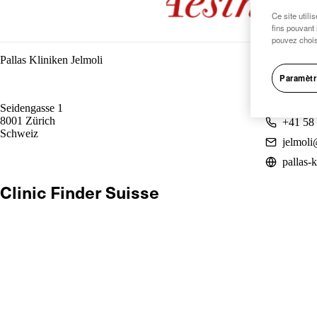
Ce site utili
fins pouvant 
pouvez chois
Pallas Kliniken Jelmoli
Paramètr
Seidengasse 1
8001 Zürich
+41 58
Schweiz
jelmoli
pallas-k
Clinic Finder Suisse