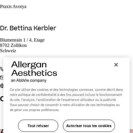
Praxis Avorya
Dr. Bettina Kerbler
Blumenrain 1 / 4. Etage
8702 Zollikon
Schweiz
+41 43 499 50 50
welcome@avorya.ch
avorya.ch
Ce site utilise des cookies et des technologies connexes, comme décrit dans
notre politique de confidentialité à des fins pouvant inclure le fonctionnement
Clinic Finder Suisse
du site, l'analyse, l'amélioration de l'expérience utilisateur ou la publicité.
Vous pouvez choisir de consentir à notre utilisation de ces technologies ou
de gérer vos propres préférences.
Tout refuser
Autoriser tous les cookies