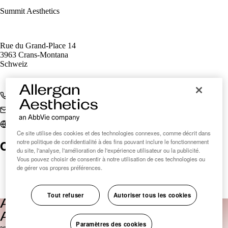
Summit Aesthetics
Rue du Grand-Place 14
3963 Crans-Montana
Schweiz
+41 79 459 67 99
ines.loets...@summitclinic.ch
www.summitclinic.ch
Ce site utilise des cookies et des technologies connexes, comme décrit dans
Clinic Finder Suisse
notre politique de confidentialité à des fins pouvant inclure le fonctionnement
du site, l'analyse, l'amélioration de l'expérience utilisateur ou la publicité.
Vous pouvez choisir de consentir à notre utilisation de ces technologies ou
de gérer vos propres préférences.
Tout refuser
Autoriser tous les cookies
Paramètres des cookies