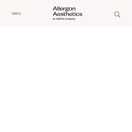
Menü
Allergan
Aesthetics
Empowering confidence